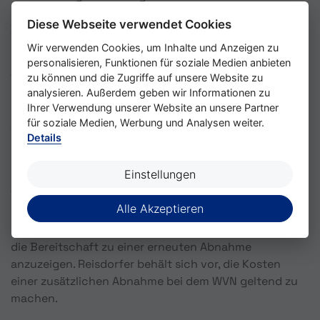
entsprechenden Funktionssicherheits- und
Diese Webseite verwendet Cookies
Belastungs- bzw. Leistungsprüfung unterzogen.
Wir verwenden Cookies, um Inhalte und Anzeigen zu
personalisieren, Funktionen für soziale Medien anbieten
13. Über die Abnahme wird ein Protokoll erstellt. Alle
zu können und die Zugriffe auf unsere Website zu
bei den Abnahmeprüfungen festgestellten
analysieren. Außerdem geben wir Informationen zu
Ihrer Verwendung unserer Website an unsere Partner
Mängel werden in dieses Abnahmeprotokoll
für soziale Medien, Werbung und Analysen weiter.
aufgenommen. Hierzu gehören auch die Fristen
Details
zur Mängelbeseitigung. Die festgestellten Mängel
gelten als anerkannt, wenn der WVN nicht
Einstellungen
innerhalb einer Woche nach Kenntnisnahme
Widerspruch erhebt. Der WVN hat festgestellte
Alle Akzeptieren
Mängel innerhalb der von Reisdorfer gesetzten Frist
abzustellen und Reisdorfer unverzüglich
die Bereitschaft zu einer erneuten Abnahme
anzuzeigen. Reisdorfer behält sich vor, die Kosten
einer zusätzlichen Abnahme bei dem WVN geltend zu
machen.